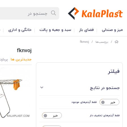
میز و صندلی
فضای باز
سبد و جعبه و پالت
خانگی و اداری
س
/
برچسب‌ها
/
fknvoj
fknvoj
جدیدترین ها
پربازد
فیلتر
جستجو در نتایج
خیر
فقط آیتم‌های موجود
فقط آیتم‌های تخفیف دار
خیر