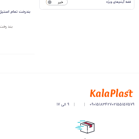
فقط آیتم‌های ویژه
خیر
بندرخت تمام استیل
بند رخت 
02155157579
09015183427
|
|
9 الی 17