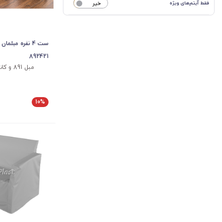
فقط آیتم‌های ویژه
خیر
ست 4 نفره مبلم
892421
مبل 891 و کاناپه 892 و میز 421
10%