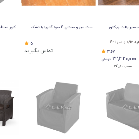
ان حصیر بافت ویکتور
ست میز و صندلی 4 نفره گالریا با تشک
کاور محافظ مبل 3 
5
تماس بگیرید
3.67
22,320,000
تومان
24,800,000