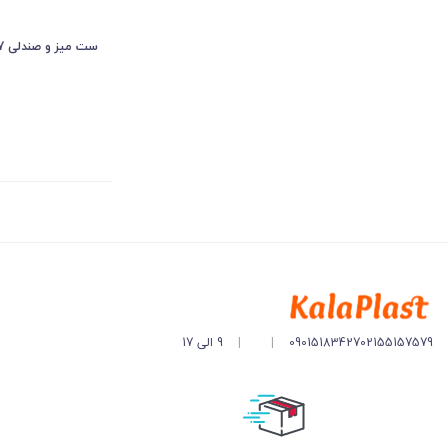
ست میز و صندلی 7 نفره گالریا با تشک
02155157579
09015183427
|
|
9 الی 17