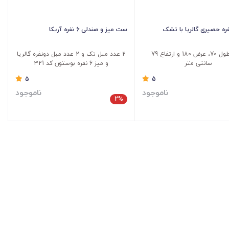
ره حصیری گالریا با تشک
ست میز و صندلی 6 نفره آریکا
ابعاد: طول 70، عرض 180 و ارتفاع 79
2 عدد مبل تک و 2 عدد مبل دونفره گالریا
سانتی متر
و میز 6 نفره بوستون کد 321
5
5
ناموجود
ناموجود
2%