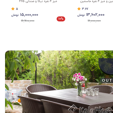
ابعاد: طول : 70.5..عرض : 59..ارتفاع : 106
3
5
5,013,000
15,000,000
تومان
تومان
10%
5,570,000
16,700,000