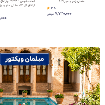
ابعاد نشیمن : 33*29 وارتفاع پشتی 24 و
صندلی حصیری جودی و میز 4 نفره هایکا
ارتفاع کل 52 سانتی متر و وزن 1.350 گرم
4.25
20,000
750,000
13%
تومان
0,000