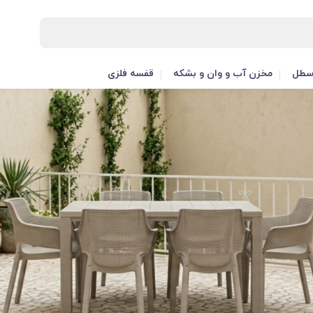
طل
مخزن آب و وان و بشکه
قفسه فلزی