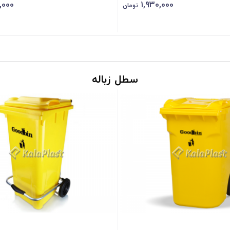
,000
1,930,000
تومان
سطل زباله