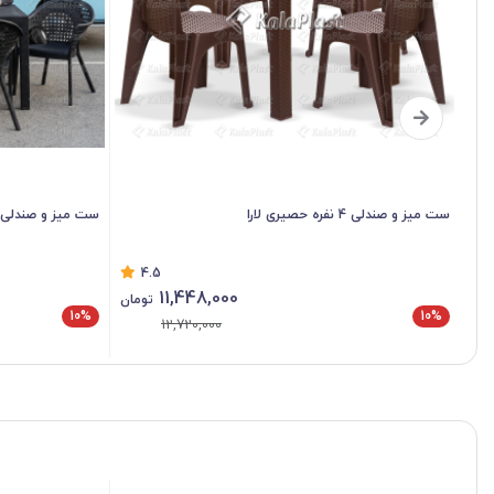
ست میز و صندلی 6 نفره لیندا کد 999321
ست میز و صندلی 6 نفره تاشو لوتوس 218 09
5
32,850,000
مان
تومان
10%
10%
36,500,000