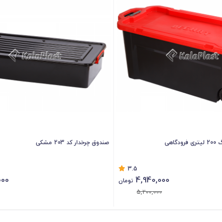
گاهی
صندوق چرخدار کد 203 مشکی
3.5
000
4,940,000
تومان
5,200,000