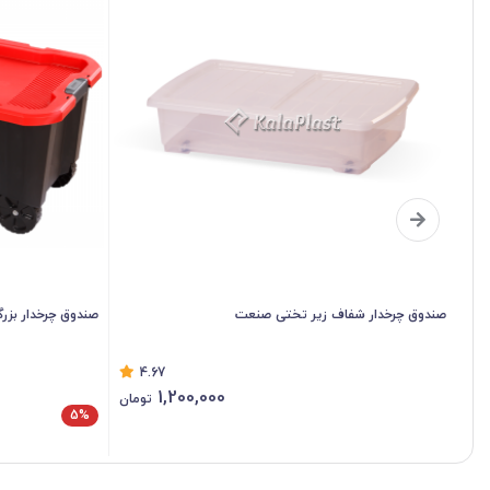
صندوق چرخدار شفاف زیر تختی صنعت
صندوق چرخدار بزرگ 200 لیتری فرود
4.67
1,200,000
مان
تومان
5%