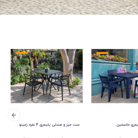
ری 4 نفره ژمینو
سطل زباله پلاستیکی 240 لیتری چرخدار و
پدالدار گودبین