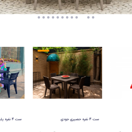
ست 4 نفره پلیمری جاسمین
ست میز و صندلی پلیم