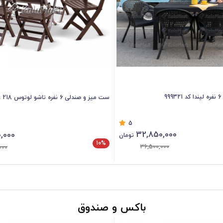
ست 6 نفره پلیمری تیارا
1
5
0,000
15,930,000
تومان
15%
000
17,700,000
باکس و صندوق