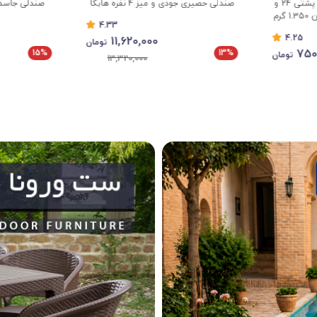
صندلی جاسمین و میز 4 نفره جاسمین
میز 4 نفره تیکا و صندلی 465
3.67
4.33
13,602,000
11,6
تومان
تومان
10%
15%
16,000,000
13,32