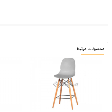
مشخصات محصول
کد : N503
جنس : فلز
شما عزیزان میتوانید با ویژگی های
صندلی اپن جکدار X-treme با پایه مربع استیل
محصولات مرتبط