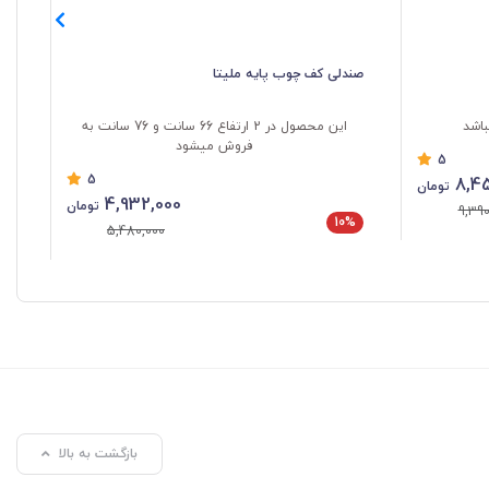
صندلی کف چوب پایه ملیتا
صن
باشد
این محصول در 2 ارتفاع 66 سانت و 76 سانت به
فروش میشود
5
5
8,45
تومان
4,932,000
تومان
9,390
10%
%
5,480,000
بازگشت به بالا