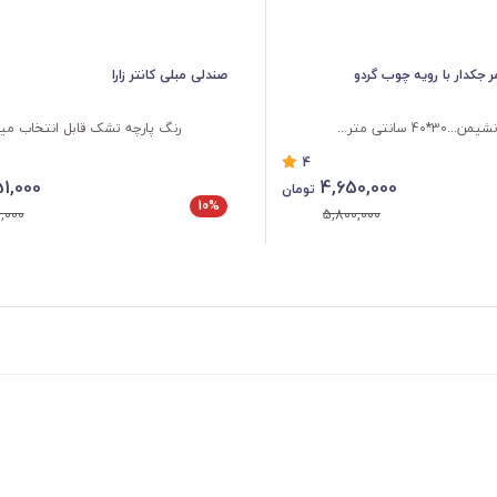
 جکدار با رویه چوب گردو
صندلی مبلی کانتر زارا
.30*40 سانتی متر...
رنگ پارچه تشک قابل انتخاب می
4
1,000
4,650,000
تومان
10%
,000
5,800,000