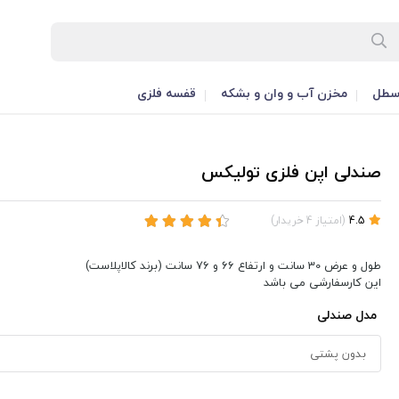
طل
مخزن آب و وان و بشکه
قفسه فلزی
صندلی اپن فلزی تولیکس
4.5
(
امتیاز
4
خریدار
)
طول و عرض 30 سانت و ارتفاع 66 و 76 سانت (برند کالاپلاست)
این کارسفارشی می باشد
مدل صندلی