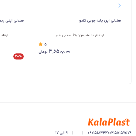
صندلی اپن پایه چوبی کندو
صندلی اپنی زیمر
ارتفاع تا نشیمن: 68 سانتی متر
ابعاد نشیمن..
5
3,650,000
تومان
20%
02155157579
09015183427
|
|
9 الی 17