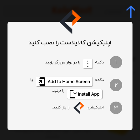
اپلیکیشن کالاپلاست را نصب کنید
برچسب‌ها
204
/
/
204
1
دکمه
را در نوار مرورگر بزنید.
ترتیب
تعداد نمایش
دکمه
یا
2
را بزنید.
3
اپلیکیشن
را باز کنید.
صندوق چرخدار کوچک کد 204 / زرد
ابعاد داخلی : طول 34 و عرض 26.5 و ارتفاع 16.5
سانتیمتر