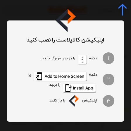
اپلیکیشن کالاپلاست را نصب کنید
برچسب‌ها
میز 6 نفره پایه فلزی
/
/
میز 6 نفره پایه فلزی
1
دکمه
را در نوار مرورگر بزنید.
ترتیب
تعداد نمایش
دکمه
یا
2
را بزنید.
3
اپلیکیشن
را باز کنید.
میز 6 نفره مستطیل پایه فلزی کد 921
ابعاد: طول 130 و عرض 80 و ارتفاع 75 سانتیمتر وزن :
9500 گرم