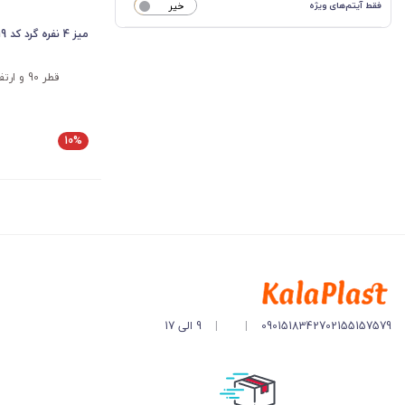
فقط آیتم‌های ویژه
خیر
میز 4 نفره گرد کد 519
قطر 90 و ارتفاع 72 سانتی متر
10%
02155157579
09015183427
|
|
9 الی 17