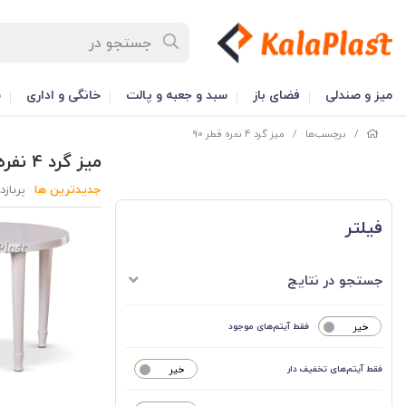
میز و صندلی
فضای باز
سبد و جعبه و پالت
خانگی و اداری
س
/
برچسب‌ها
/
میز گرد 4 نفره قطر 90
میز گرد 4 نفره قطر 90
جدیدترین ها
پربازد
فیلتر
جستجو در نتایج
خیر
فقط آیتم‌های موجود
فقط آیتم‌های تخفیف دار
خیر