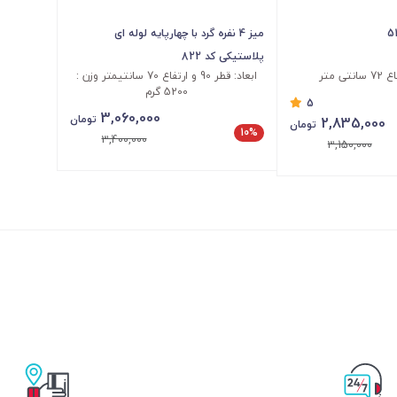
میز 4 نفره گرد با چهارپایه لوله ای
پلاستیکی کد 822
ابعاد: قطر 90 و ارتفاع 70 سانتیمتر وزن :
5200 گرم
5
3,060,000
تومان
2,835,000
تومان
10%
3,400,000
3,150,000