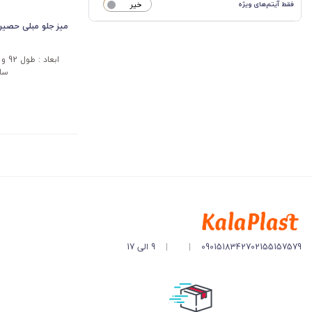
فقط آیتم‌های ویژه
خیر
میز جلو مبلی حصیر
سان
02155157579
09015183427
|
|
9 الی 17