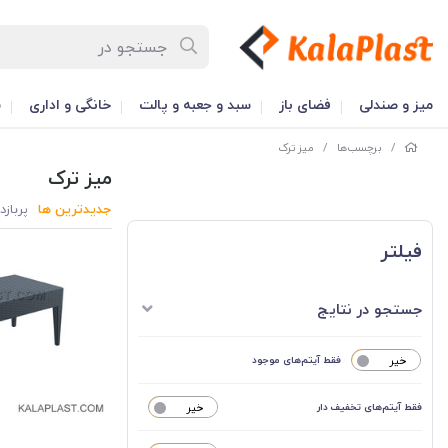
میز و صندلی
فضای باز
سبد و جعبه و پالت
خانگی و اداری
س
/
برچسب‌ها
/
میز ترک
میز ترک
جدیدترین ها
پربازد
فیلتر
جستجو در نتایج
خیر
فقط آیتم‌های موجود
فقط آیتم‌های تخفیف دار
خیر