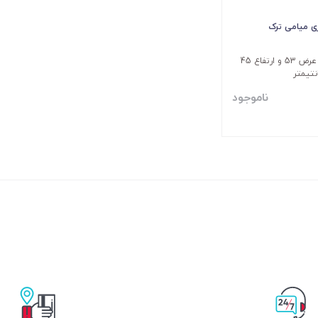
ی میامی ترک
ابعاد : طول 92 و عرض 53 و ارتفاع 45
تیمتر
ناموجود