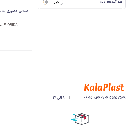
فقط آیتم‌های ویژه
خیر
صندلی حصیری پلاست
FLORIDA ساخت کشور ترکیه
02155157579
09015183427
|
|
9 الی 17