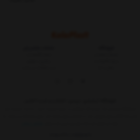
فروشگاه
خدمات مشتریان
شرایط و قوانین
مجله کالاپلاست
درباره کالاپلاست
پیگیری سفارش
تماس با ما
ثبت شکایات در سایت
فروشگاه اینترنتی، بررسی، انتخاب و خرید آنلاین
فروشگاه اینترنتی یک ساز و کار بازرگانی در بستر اینترنت است. به مدد اینترنت هر
کسی که کالائی برای فروش دارد یا خدماتی برای عرضه دارد بدون واسطه می تواند به
ارائه آن اقدام کند.حالا دیگر هر کسی که حداقل
نمایش بیشتر
09015183427
02155157579