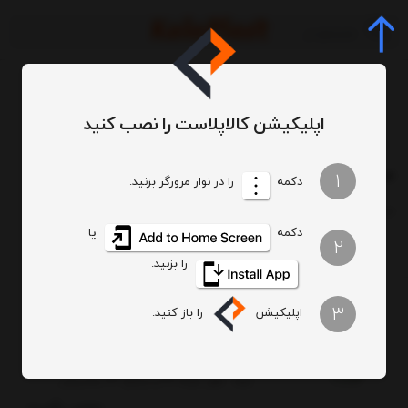
اپلیکیشن کالاپلاست را نصب کنید
برچسب‌ها
سطل 40 پلاستیکی
/
/
سطل 40 پلاستیکی
1
دکمه
را در نوار مرورگر بزنید.
ترتیب
تعداد نمایش
دکمه
یا
2
را بزنید.
3
اپلیکیشن
را باز کنید.
سطل گرد متوسط دربدار پلاستیکی کد 710
ابعاد : قطر دهنه 36 و ارتفاع 42 سانتیمتر ،
تماس بگیرید