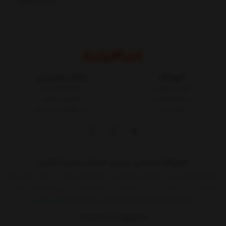
فروشگاه
خدمات مشتریان
شرایط و قوانین
مجله کالاپلاست
درباره کالاپلاست
پیگیری سفارش
تماس با ما
ثبت شکایات در سایت
فروشگاه اینترنتی، بررسی، انتخاب و خرید آنلاین
فروشگاه اینترنتی یک ساز و کار بازرگانی در بستر اینترنت است. به مدد اینترنت هر
کسی که کالائی برای فروش دارد یا خدماتی برای عرضه دارد بدون واسطه می تواند به
ارائه آن اقدام کند.حالا دیگر هر کسی که حداقل
نمایش بیشتر
09015183427
02155157579