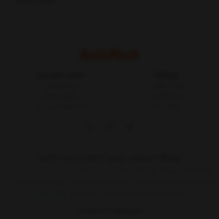
فروشگاه
خدمات مشتریان
شرایط و قوانین
مجله کالاپلاست
درباره کالاپلاست
پیگیری سفارش
تماس با ما
ثبت شکایات در سایت
فروشگاه اینترنتی، بررسی، انتخاب و خرید آنلاین
فروشگاه اینترنتی یک ساز و کار بازرگانی در بستر اینترنت است. به مدد اینترنت هر
کسی که کالائی برای فروش دارد یا خدماتی برای عرضه دارد بدون واسطه می تواند به
ارائه آن اقدام کند.حالا دیگر هر کسی که حداقل
نمایش بیشتر
09015183427
02155157579