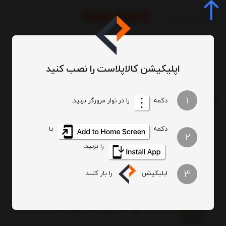
اپلیکیشن کالاپلاست را نصب کنید
برچسب‌ها
دراور 5 طبقه
/
/
دراور 5 طبقه
1
دکمه
را در نوار مرورگر بزنید.
ترتیب
تعداد نمایش
دکمه
یا
2
را بزنید.
3
اپلیکیشن
را باز کنید.
دراور لارج 5 طبقه آیلا (هوم کت) با جنس پلاستیک
طول : 42...عرض: 33....ارتفاع: 98 سانتی متر
5