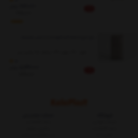
6,210,000
تومان
10%
6,900,000
دراور لارج 5 طبقه آیما (هوم کت) با جنس پلاستیک
طول : 42...عرض: 33....ارتفاع: 98 سانتی متر
5
5,643,000
تومان
10%
6,270,000
فروشگاه
خدمات مشتریان
شرایط و قوانین
مجله کالاپلاست
درباره کالاپلاست
پیگیری سفارش
تماس با ما
ثبت شکایات در سایت