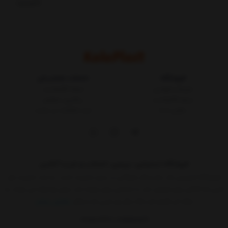
ناموجود
فروشگاه
خدمات مشتریان
شرایط و قوانین
مجله کالاپلاست
درباره کالاپلاست
پیگیری سفارش
تماس با ما
ثبت شکایات در سایت
فروشگاه اینترنتی، بررسی، انتخاب و خرید آنلاین
فروشگاه اینترنتی یک ساز و کار بازرگانی در بستر اینترنت است. به مدد اینترنت هر
کسی که کالائی برای فروش دارد یا خدماتی برای عرضه دارد بدون واسطه می تواند به
ارائه آن اقدام کند.حالا دیگر هر کسی که حداقل
نمایش بیشتر
09015183427
02155157579