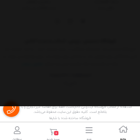
درباره کالاپلاست
پیگیری سفارش
تماس با ما
ثبت شکایات در سایت
فروشگاه اینترنتی، بررسی، انتخاب و خرید آنلاین
فروشگاه اینترنتی یک ساز و کار بازرگانی در بستر اینترنت است. به مدد اینترنت هر
کسی که کالائی برای فروش دارد یا خدماتی برای عرضه دارد بدون واسطه می تواند به
ارائه آن اقدام کند.حالا دیگر هر کسی که حداقل
نمایش بیشتر
09015183427
02155157579
9 الی 17
استفاده از مطالب فروشگاه اینترنتی کالاپلاست فقط برای مقاصد غیر تجاری و با ذکر منبع
بلامانع است. کليه حقوق اين سايت محفوظ می‌باشد.
فروشگاه ساخته شده با شاپفا
0
خانه
منو
سبد خرید
پروفایل