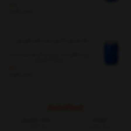
5
تماس بگیرید
بشکه پلاستیکی 120 لیتری ضخیم با کمربند فلزی جهان
وزن 5400گرم ابعاد : قطر بدنه 45 و قطر دهانه 38.5 و
ارتفاع 76 سانتیمتر
4
تماس بگیرید
فروشگاه
خدمات مشتریان
شرایط و قوانین
مجله کالاپلاست