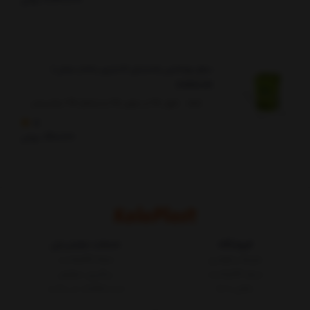
سطل بهداشتی پلاستیکی 12 لیتری پدالدار سبلان (
SABALAN)
ابعاد : طول 25 و عرض 25 و ارتفاع 35 سانتیمتر
5
810,000
تومان
فروشگاه
خدمات مشتریان
شرایط و قوانین
مجله کالاپلاست
درباره کالاپلاست
پیگیری سفارش
تماس با ما
ثبت شکایات در سایت