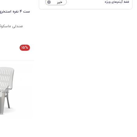
فقط آیتم‌های ویژه
خیر
ست 4 نفره استخری ماسکوکا
صندلی ماسکوکا
15%