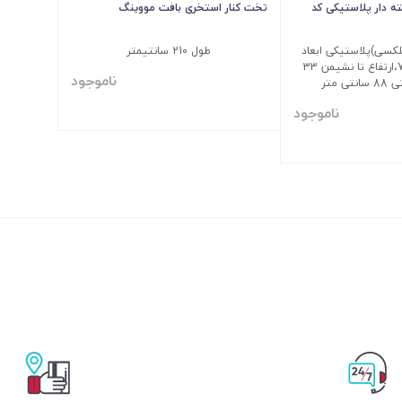
 دار پلاستیکی کد
تخت کنار استخری بافت مووینگ
لکسی)پلاستیکی ابعاد
طول 210 سانتیمتر
عرض 59، طول 73،ارتفاع تا نشیمن 33
ناموجود
ی متر
ناموجود