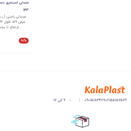
صندلی استخری دسته
143
صندلی راحتی ( ری
،ارتفاع تا پشتی 88 سانت
10%
02155157579
09015183427
|
|
9 الی 17