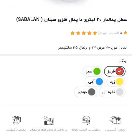
سطل پدالدار 20 لیتری با پدال فلزی سبلان ( SABALAN)
)
(
5
امتیاز
1
خریدار
ابعاد : طول 30 عرض 23 و ارتفاع 35 سانتیمتر
رنگ
قرمز
سبز
زرد
آبی
نقره ای
دودی
تحویل اکسپرس
بروزرسانی قیمت روزانه
پرداخت در محل فقط در تهران
تضمین کیفیت