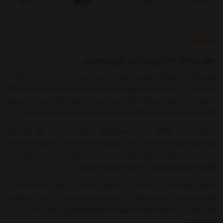
تحویل اکسپرس
بروزرسانی قیمت روزانه
پرداخت در محل فقط در تهران
تضمین کیفیت
توضیحات
بازخوردها
سطل پدالدار 60 لیتری با پدال فلزی گودبین
سطل زباله از محصولات ضروری و مهم در تمامی محل ها اعم از پارک ها ، ادارات ،
شرکت ها ، و ... است، این محصول در انواع مختلفی ساخته می شوند که با توجه
به نوع و محل مورد استفاده انتخاب می شوند به عنوان مثال برخی از سطل های
زباله پلاستیکی و برخی دیگر فلزی هستند که موارد استفاده آنها متفاوت است.
در شرکت ها ، فضاهای سبز ، مجتمع های مسکونی و ... از سطل های زباله
پلاستیکی استفاده می شود . البته سطل زباله هایی که در این مکان ها استفاده
می شوند باید کیفیت بالایی داشته باشند چرا که امکان دارد در هر لحظه ضربات
ناگهانی و سرما و گرما موجب آسیب رسیدن به آن شود.
از همین جهت قصد داریم شما را ب محصولی با کیفیت و قابل اعتماد آنا کنیم ،
کالاپلاست عرضه کننده محصولات با کیفیت و مطمئن است که یکی از محصولات
قابل عرضه ی آن
سطل پدالدار 60 لیتری با پدال فلزی گودبین
؛ سطل زباله درب دار و
مقاوم است.