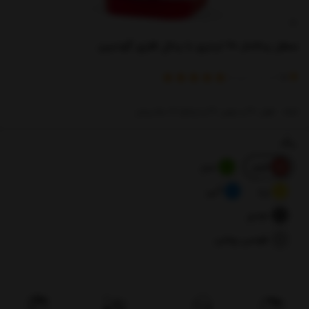
سطل پدالدار 60 لیتری با پدال فلزی گودبین
)
(
5
امتیاز
2
خریدار
ابعاد : طول 40 و عرض 40 و ارتفاع 61 سانتیمتر
رنگ
قرمز
سبز
زرد
آبی
دودی
طوسی روشن