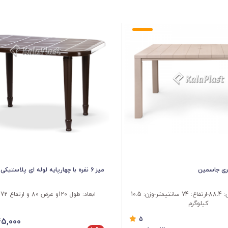
صندلی دسته دار پالیز کد 505
وید ، به عنوان نمونه
از محصولاتی ا
میز 6 نفره با چهارپایه لوله ای پلاستیکی کد512
طول : 147-عرض: 88.4-ارتفاع: 74 سانتیمتر-وزن: 10.5
ابعاد: طول 120و عرض 80 و ارتفاع 72 سانتیمتر
کیلوگرم
5
45,000