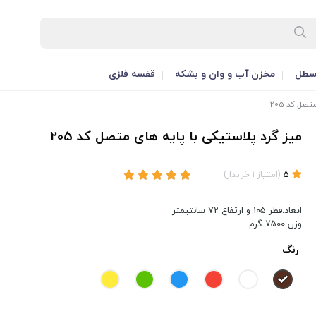
طل
مخزن آب و وان و بشکه
قفسه فلزی
صل کد 205
میز گرد پلاستیکی با پایه های متصل کد 205
5
(
امتیاز
1
خریدار
)
ابعاد:قطر 105 و ارتفاع 72 سانتیمتر
وزن 7500 گرم
رنگ