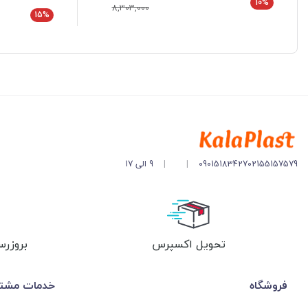
10%
8,303,000
15%
02155157579
09015183427
|
|
9 الی 17
تحویل اکسپرس
بروزرس
فروشگاه
خدمات مشتر