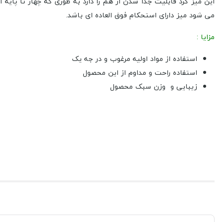
این میز گرد قابلیت جدا شدن از هم را دارد به طوری که چهار تا پا
می شود میز دارای استحکام فوق العاده ای باشد.
مزایا :
استفاده از مواد اولیه مرغوب و در جه یک
استفاده راحت و مداوم از این محصول
زیبایی و وزن سبک محصول
بسته بندی مناسب و حمل آسان آن
ساخته شده در سایز بزرگ
قابلیت اتصال چتر
رنگبندی مختلف
با توجه به قابلیت اتصال چتر در ای محصول می توان در فضاهای بیرونی
اگر قصد خرید
میز گرد پلاستیکی با پایه های متصل کد 205
را دارید ب
مشخصات محصول