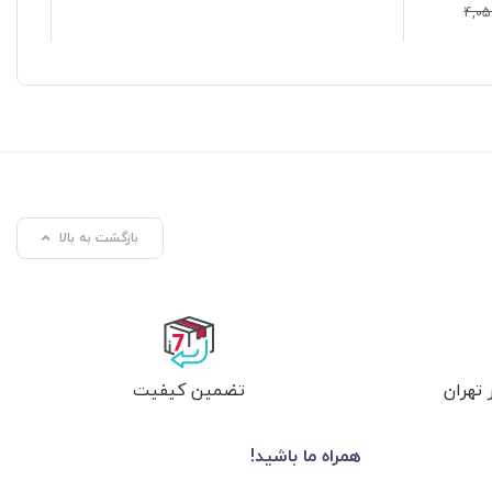
4,05
%
بازگشت به بالا
تهران
تضمین کیفیت
همراه ما باشید!