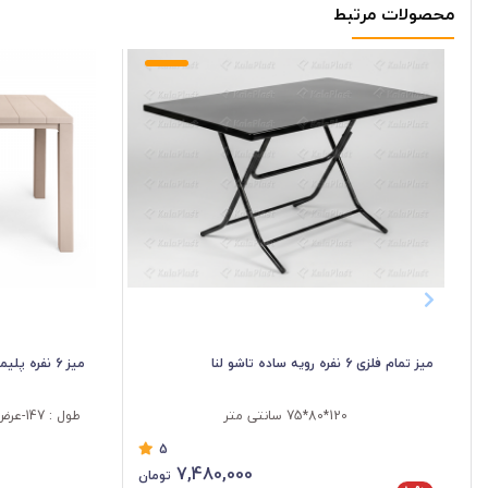
محصولات مرتبط
کد : 205
ابعاد : قطر 110 و ارتفاع 72 سانتیمتر
وزن : 7500 گرم
تعداد در بسته: ۱ عدد
پیشنهاد می کنیم با دیگر محصولات موجود در کالاپلاست نیز آشنا ش
استفاده کرد.
میز تمام فلزی 6 نفره رویه ساده تاشو لنا
میز 6 نفره پلیمری جاسمین
120*80*75 سانتی متر
5
7,480,000
تومان