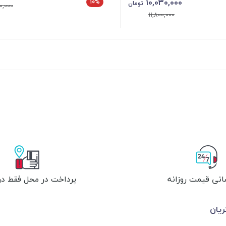
10,030,000
10%
تومان
0,000
11,800,000
انی قیمت روزانه
پرداخت در محل فقط در 
یان