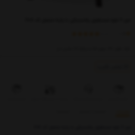
میز 6 نفره مستطیل پلاستیکی با پایه متصل کد 208
)
(
5
امتیاز
1
خریدار
ابعاد: طول 130، عرض 85 و ارتفاع 72 سانتی متر
تماس بگیرید
تحویل اکسپرس
بروزرسانی قیمت روزانه
پرداخت در محل فقط در تهران
تضمین کیفیت
توضیحات
مشخصات محصول
بازخوردها
میز 6 نفره مستطیل پلاستیکی با پایه متصل کد 208