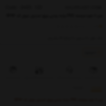
میز 6 نفره صفحه PVC پایه چدنی ورق استیل دوبل کد S493
)
(
0
امتیاز
0
خریدار
ابعاد: طول 120 و عرض 80 ارتفاع 73 سانتیمتر
ناموجود
تحویل اکسپرس
بروزرسانی قیمت روزانه
پرداخت در محل فقط در تهران
تضمین کیفیت
توضیحات
بازخوردها
میز 6 نفره صفحه PVC پایه چدنی ورق استیل دوبل کد S493