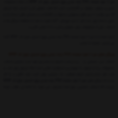
میز 6 نفره صفحه PVC پایه چدنی ورق استیل دوبل کد S493
از جمله محصولات
مدرن و مرغوب موجود در کالاپلاست است که قصد معرفی آن را داریم، شما عزیزان
که می توانید با میز های رستورانی متنوع در کالاپلاست و صندلی های دسته دار و
بدون دسته برای ست کرد با میز موردتان آشنا شوید و بعد از مشاهده ویژگی ها و
انتخاب یکی از محصولات برای سفارش و خرید با ما تماس بگیرید.
اینبار شما را با میز 6 نفره صفحه PVC پایه چدنی ورق استیل دوبل کد S493 آشنا
می کنیم ، همراه ما باشید.
ویژگی های میز 6 نفره صفحه PVC پایه چدنی ورق استیل دوبل کد S493
انتخاب میز ، صندلی و ... زیبا و راحت احترام به مشتریان خود است بنابراین انتخاب
محصولات زیبا و مرغوب از مهمترین مسئولیت هایی است شکا عزیزان برای جذب و
جلب نظر مشتریانتان انجام خواهید داد بنابراین بهتر است دقت کافی را به کار
ببرید.اما ویژگی های
میز 6 نفره صفحه PVC پایه چدنی ورق استیل دوبل کد S493
چیست که انتخاب مناسبی برای شما محسوب می شود، به ادامه ی مطلب توجه
کنید.
میز 6 نفره صفحه PVC پایه چدنی ورق استیل دوبل کد S493 از موارد اولیه سالم و
مرغوب ساخته شده است که دوام و طول عمر میز را افزای م دهد و مناسب برای
استفاده ی عموم است.