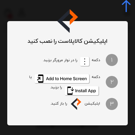
0
اپلیکیشن کالاپلاست را نصب کنید
میز و صندلی
میز پلاستیکی
میز 6 نفره
میز 6 نفره صفحه PVC پایه چدنی ورق استیل دوبل کد S493
/
/
/
/
1
دکمه
را در نوار مرورگر بزنید.
دکمه
یا
2
را بزنید.
3
اپلیکیشن
را باز کنید.