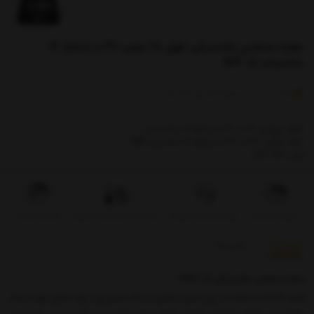
جعبه صنعتی پلاستیکی طول 60 عرض 40 در ارتفاع 17
سانتیمتر کد 517
)
(
0
امتیاز
0
خریدار
ابعاد بیرونی: 60 در 40 در ارتفاع 17 سانتیمتر ،
ابعاد داخلی: 57 در 36 در ارتفاع 16 سانتیمتر &&&
وزن: 1.950 گرم
تحویل اکسپرس
بروزرسانی قیمت روزانه
پرداخت در محل فقط در تهران
تضمین کیفیت
توضیحات
بازخوردها
جعبه صنعتی پلاستیکی کد 4517
جعبه 4104 با استفاده از پلي اتيلن سنگين و رنگ مستربچ و مواد كمكي جهت ايجاد