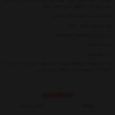
مقاومت در مقابل نورآفتاب (اشعه ماوراي بنفش )توليد مي گردد لذا در بلند مدت
دچار پريدگي رنگ و يا تركهاي سطحي و عمقي نمي‏گردد.
جهت حمل میوه و محصولات شرکت های غذایی
جهت حمل ونقل محصولات مختلف
جهت حمل مرغ کشتارگاه ها و صنایع گوشتی
دور بسته و کف بسته
در رنگ های متنوع
رنگ کالیته وکالا در مونیتورهای مختلف با اندکی تفاوت نمایش داده می شود. شما
با انتخاب رنگ درواقع طیف رنگ مربوطه را انتخاب کرده اید.
فروشگاه
خدمات مشتریان
شرایط و قوانین
مجله کالاپلاست