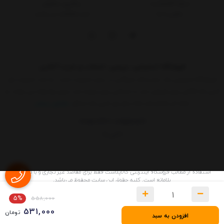
درباره کالاپلاست
پیگیری سفارش
تماس با ما
ثبت شکایات در سایت
فروشگاه اینترنتی، بررسی، انتخاب و خرید آنلاین
فروشگاه اینترنتی یک ساز و کار بازرگانی در بستر اینترنت است. به مدد اینترنت هر
کسی که کالائی برای فروش دارد یا خدماتی برای عرضه دارد بدون واسطه می تواند به
ارائه آن اقدام کند.حالا دیگر هر کسی که حداقل
نمایش بیشتر
09015183427
02155157579
9 الی 17
استفاده از مطالب فروشگاه اینترنتی کالاپلاست فقط برای مقاصد غیر تجاری و با ذکر منبع
بلامانع است. کليه حقوق اين سايت محفوظ می‌باشد.
فروشگاه ساخته شده با شاپفا
5%
558,000
531,000
تومان
افزودن به سبد