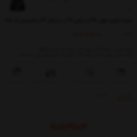
جعبه ابزاری طول 45 و عرض 36 در ارتفاع 23 سانتیمتر کد 615
)
(
5
امتیاز
1
خریدار
ابعاد بیرونی : طول 45 و عرض 36 و ارتفاع 23 سانتیمتر&&&
ابعاد داخلی : طول 43.5 ، عرض 33 ، ارتفاع 21.5 سانتیمتر وزن: 1.650 گرم
تحویل اکسپرس
بروزرسانی قیمت روزانه
پرداخت در محل فقط در تهران
تضمین کیفیت
توضیحات
بازخوردها