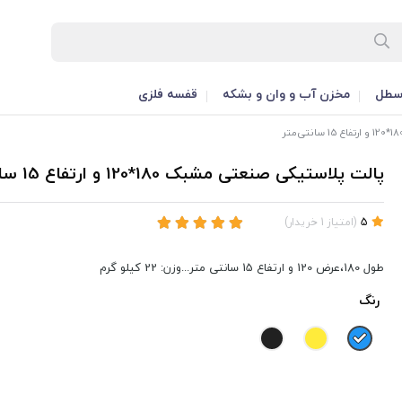
طل
مخزن آب و وان و بشکه
قفسه فلزی
پالت پلاستیکی صنعتی مشبک 180*120 و ارتفاع 15 سانتی‌متر
5
(
امتیاز
1
خریدار
)
طول 180،عرض 120 و ارتفاع 15 سانتی متر...وزن: 22 کیلو گرم
رنگ