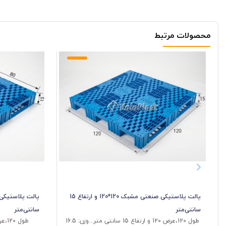
محصولات مرتبط
پالت پلاستیکی صنعتی مشبک 120*120 و ارتفاع 15
سانتی‌متر
سانتی‌متر
طول 120،عرض 120 و ارتفاع 15 سانتی متر...وزن: 16.5
طول 120،عرض 80 و ارتفاع 15...وزن 11کیلو گرم