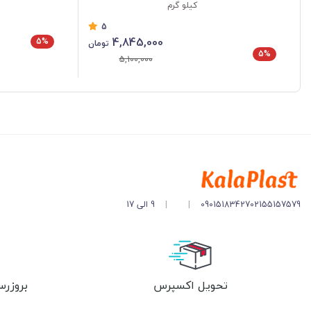
کیلو گرم
5
4,845,000
5%
تومان
5%
5,100,000
02155157579
09015183427
|
|
9 الی 17
تحویل اکسپرس
بروزرس