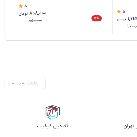
5
5
808,000
تومان
1,61
5%
تومان
850,000
1,700,
بازگشت به بالا
تهران
تضمین کیفیت