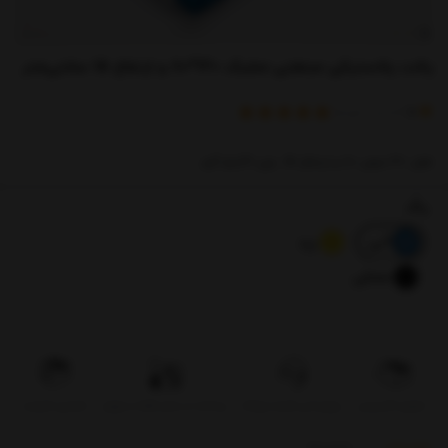
پالت پلاستیکی صنعتی مشبک 120*80 و ارتفاع 15 سانتی‌متر
)
(
5
امتیاز
1
خریدار
طول 120،عرض 80 و ارتفاع 15...وزن 11کیلو گرم
رنگ
آبی
زرد
مشکی
تحویل اکسپرس
بروزرسانی قیمت روزانه
پرداخت در محل فقط در تهران
تضمین کیفیت
توضیحات
بازخوردها