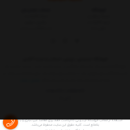
فروشگاه
خدمات مشتریان
شرایط و قوانین
مجله کالاپلاست
درباره کالاپلاست
پیگیری سفارش
تماس با ما
ثبت شکایات در سایت
فروشگاه اینترنتی، بررسی، انتخاب و خرید آنلاین
فروشگاه اینترنتی یک ساز و کار بازرگانی در بستر اینترنت است. به مدد اینترنت هر
کسی که کالائی برای فروش دارد یا خدماتی برای عرضه دارد بدون واسطه می تواند به
ارائه آن اقدام کند.حالا دیگر هر کسی که حداقل
نمایش بیشتر
09015183427
02155157579
9 الی 17
استفاده از مطالب فروشگاه اینترنتی کالاپلاست فقط برای مقاصد غیر تجاری و با ذکر منبع
بلامانع است. کليه حقوق اين سايت محفوظ می‌باشد.