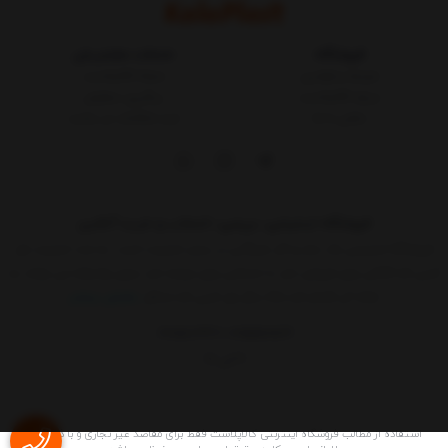
فروشگاه
خدمات مشتریان
شرایط و قوانین
مجله کالاپلاست
درباره کالاپلاست
پیگیری سفارش
تماس با ما
ثبت شکایات در سایت
فروشگاه اینترنتی، بررسی، انتخاب و خرید آنلاین
فروشگاه اینترنتی یک ساز و کار بازرگانی در بستر اینترنت است. به مدد اینترنت هر
کسی که کالائی برای فروش دارد یا خدماتی برای عرضه دارد بدون واسطه می تواند به
ارائه آن اقدام کند.حالا دیگر هر کسی که حداقل
نمایش بیشتر
09015183427
02155157579
9 الی 17
استفاده از مطالب فروشگاه اینترنتی کالاپلاست فقط برای مقاصد غیر تجاری و با ذکر منبع