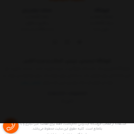
فروشگاه
خدمات مشتریان
شرایط و قوانین
مجله کالاپلاست
درباره کالاپلاست
پیگیری سفارش
تماس با ما
ثبت شکایات در سایت
فروشگاه اینترنتی، بررسی، انتخاب و خرید آنلاین
فروشگاه اینترنتی یک ساز و کار بازرگانی در بستر اینترنت است. به مدد اینترنت هر
کسی که کالائی برای فروش دارد یا خدماتی برای عرضه دارد بدون واسطه می تواند به
ارائه آن اقدام کند.حالا دیگر هر کسی که حداقل
نمایش بیشتر
09015183427
02155157579
9 الی 17
استفاده از مطالب فروشگاه اینترنتی کالاپلاست فقط برای مقاصد غیر تجاری و با ذکر منبع
بلامانع است. کليه حقوق اين سايت محفوظ می‌باشد.