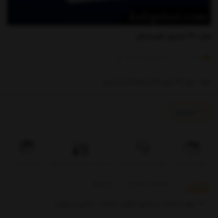
وان 60 لیتری طبرستان
)
(
0
امتیاز
0
خریدار
ابعاد : طول 49 عرض 39 ارتفاع 35 سانتیمتر
ناموجود
تحویل اکسپرس
بروزرسانی قیمت روزانه
پرداخت در محل فقط در تهران
تضمین کیفیت
توضیحات
مشخصات محصول
بازخوردها
مورد استفاده در صنایع آبکاری ، شیلات ، غذایی و دارویی