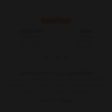
فروشگاه
خدمات مشتریان
شرایط و قوانین
مجله کالاپلاست
درباره کالاپلاست
پیگیری سفارش
تماس با ما
ثبت شکایات در سایت
فروشگاه اینترنتی، بررسی، انتخاب و خرید آنلاین
فروشگاه اینترنتی یک ساز و کار بازرگانی در بستر اینترنت است. به مدد اینترنت هر
کسی که کالائی برای فروش دارد یا خدماتی برای عرضه دارد بدون واسطه می تواند به
ارائه آن اقدام کند.حالا دیگر هر کسی که حداقل
نمایش بیشتر
09015183427
02155157579
9 الی 17