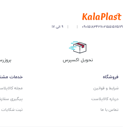
02155157579
09015183427
|
|
9 الی 17
تحویل اکسپرس
بروزرس
فروشگاه
خدمات مشتر
شرایط و قوانین
مجله کالاپلا
درباره کالاپلاست
پیگیری سفار
تماس با ما
ثبت شکایات 