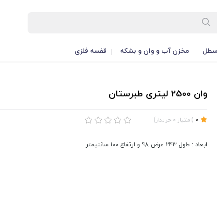
طل
مخزن آب و وان و بشکه
قفسه فلزی
وان 2500 لیتری طبرستان
0
(
امتیاز
0
خریدار
)
ابعاد : طول 243 عرض 98 و ارتفاع 100 سانتیمتر