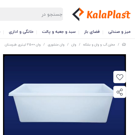
میز و صندلی
فضای باز
سبد و جعبه و پالت
خانگی و اداری
س
/
مخزن آب و وان و بشکه
/
وان
/
وان منشوری
/
وان 2500 لیتری طبرستان