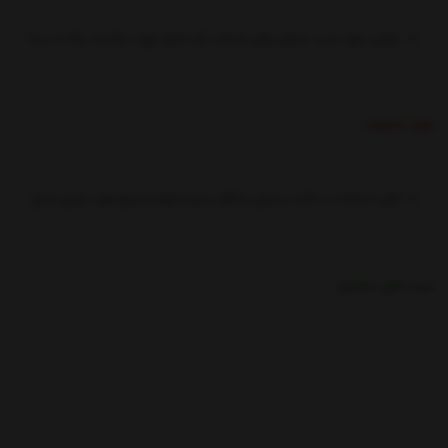
طراحی مورد تایید سازمان های بازیافت کل کشور جهت تفکیک زباله از مبدأ
موارد استفاده:
قابل استفاده در ادارات،مدارس،بانکها،بیمارستانها،مجتمع های تجاری،منازل
مزیت های محصول:
قابل بازیافت، در دو ظرفیت 60 و 120 لیتری،
درب متحرک برای سهولت کاربرد بدون نیاز به تماس دست.
قابل تولید در سطح انبوه با آرم دلخواه،
قابل تولید در رنگ های استاندارد ویژه تفکیک زباله از مبدأ .