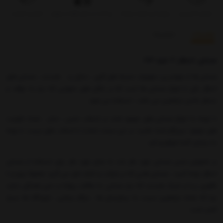
تحویل اکسپرس
بروزرسانی قیمت روزانه
پرداخت در محل فقط در تهران
تضمین کیفیت
توضیحات
بازخوردها
صندلی انتظار 2 نفره 102
صندلی ها از مهمترین تجهیزات محیط های کاری ، منازل و ... هستند ، صندلی های
انتظار یکی از انواع صندلی ها است که در مکان های عمومی که نیاز به توقف و
منتظر ماندن مراجعین می باشد ، استفاده می شود.
با توجه به انواع صندلی های موجود شاید در انتخاب جنس ، مدل ، تعداد ظرفیت
های موجود سردرگم شده باشید، در این مبحث شما را با انتخاب های درست با توجه
به نیازتان آشنا خواهیم کرد.
در خصوص جنس صندلی مورد نظر باید به محل مورد نظر برای استفاده از صندلی
انتظار توجه کنید ، صندلی هایی که در شرکت و ادارات قرار می گیرد معمولا چرم و با
ظاهری زیبا و شیک هستند که نیاز جندانی به نظافت روزانه و حتی هفتگی ندارند
چرا که تعداد مراجعین نسبت به بیمارستان ها ، مراکز درمانی ، فرودگاه ها بسیار
کمتر است.