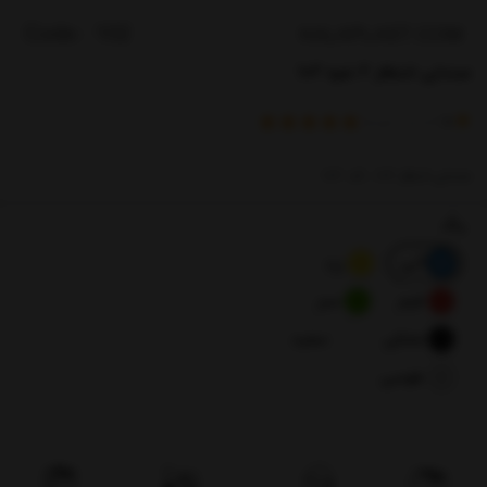
صندلی انتظار 2 نفره 102
)
(
5
امتیاز
1
خریدار
صندلی انتظار 102 ، کد: 102
رنگ
آبی
زرد
قرمز
سبز
مشکی
سفید
طوسی