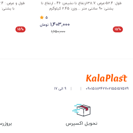
طول: 52.4-عرض :38.7-ارتفاع تا نشیمن: 46 ، ارتفاع تا
پشتی: 90 سانتی متر ....وزن: 2.45 کیلوگرم
با پشتی: 83 سانتی متر.-وزن: 3 کیلو گرم
5
1,403,000
تومان
15%
15%
1,650,000
02155157579
09015183427
|
|
9 الی 17
تحویل اکسپرس
بروزرس