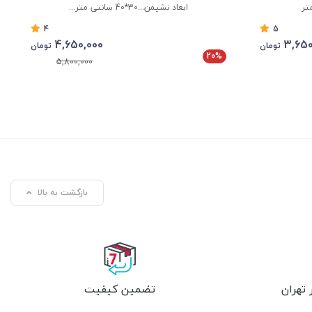
ابعاد نشیمن...30*40 سانتی متر...
4
5
4,650,000
3,650
تومان
تومان
20%
5,800,000
بازگشت به بالا
تهران
تضمین کیفیت