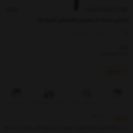
صندلی دسته دار حصیری پلاستیکی ایبیزا ترک
)
(
1
امتیاز
1
خریدار
IBIAZ
ساخت کشور ترکیه
ناموجود
تحویل اکسپرس
بروزرسانی قیمت روزانه
پرداخت در محل فقط در تهران
تضمین کیفیت
توضیحات
بازخوردها
در بین انواع مختلف مبلمان فضای باز موجود در بازار بین المللی، مبلمان رتن از جمله