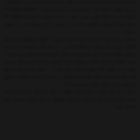
جدید ترین نوع مبلمان می باشد که به جهت زیبایی و کیفیت به سرعت جای خود را
در بین عموم باز کرده است. مبلمان رتن در دو نوع طبیعی –Original Furniture (
ساخته شده از الیاف های بدست آمده از گیاه خیزران) و مصنوعی-PE Rattan
(ساخته شده از الیاف مصنوعی مانند پلی اتیلن و یا پلی پروپیلن) در دنیا موجود
میباشد.
مبلمان رتن طبیعی با وجود زیبایی و جذابیت بصری ، با وجود قیمتهای بالا، در برابر
شرایط محیطی مانند رطوبت و اشعه آفتاب و ... از دوام خوبی برخوردار نیستند. اما
مبلمان ساخته شده از رتن مصنوعی که پوشش آن توسط هنرمندان این عرصه با
دست ساخته می شود، علاوه بر داشتن قیمت مناسب و تنوع طرح و رنگ، در برابر
رطوبت، آب، اشعه UV ، قارچ و جلبک، زنگ زدگی و ... مقاوم بوده و نیاز به هیچ
گونه مراقبت ویژه ای ندارد. دوام این محصولات در شرایط خاص آب و هوایی همواره
به عنوان یکی از مزایای آنها به شمار رفته است.
اسکلت این نوع مبلمان از آلومینیوم مقاوم و سبک می باشد که سبب گردیده
قابلیت جابه جایی آسان و سبکی این نوع محصولات از دیگر مزایای چشمگیر آنها
محسوب گردد.
امروزه به دلیل کیفیت بالای محصولات رتن مصنوعی به جهت تداوم کاربری و
همچنین امکان استفاده از آن هم در فضاهای داخلی و هم خارجی ، در اکثر مناطق
توریستی و تفریحی و هتلهای اروپا و آمریکا و اخیرا خاور میانه، شاهد استفاده
وسیع آن در اماکن عمومی شامل هتلها، رستورانهاف کافه ها، مجتمع های تفریحی