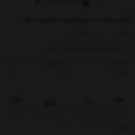
صندلی دسته دار حصیری لاکچری با پایه فلزی کد 991
)
(
4.4
امتیاز
5
خریدار
طول 60 عرض 58 و ارتفاع 42 سانتیمتر وزن: 3700 گرم
رنگ صندلی
مدل فروش
تحویل اکسپرس
بروزرسانی قیمت روزانه
پرداخت در محل فقط در تهران
تضمین کیفیت
توضیحات
مشخصات محصول
بازخوردها