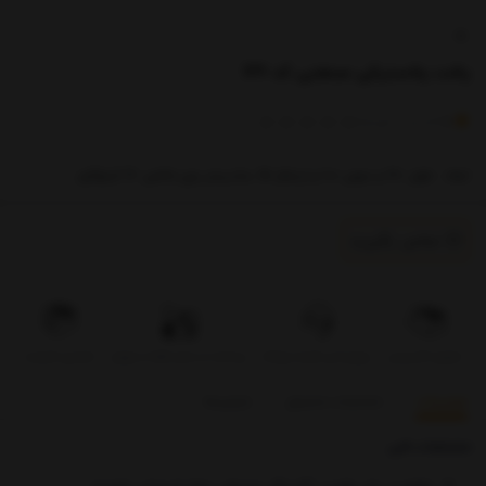
پالت پلاستیکی صنعتی کد 126
)
(
0
امتیاز
0
خریدار
ابعاد : طول 120 و عرض 100 و ارتفاع 15 سانتیمتر وزن خالص: 16 کیلوگرم
تماس بگیرید
تحویل اکسپرس
بروزرسانی قیمت روزانه
پرداخت در محل فقط در تهران
تضمین کیفیت
توضیحات
مشخصات محصول
بازخوردها
مشخصات فنی