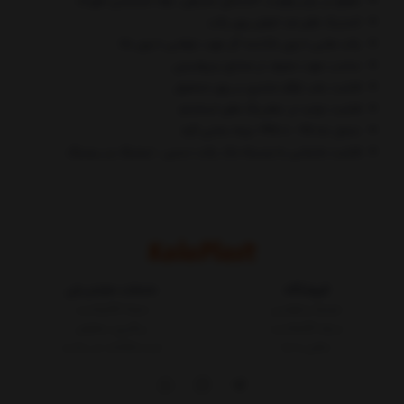
مقاوم در برابر رطوبت، آلایندگی محیطی، مواد شیمیایی خورنده
لاستیک های ضد لغزش روی پالت
پالت هایی با وزن بالا،ایده آل جهت بارهایی با وزن بالا
مناسب جهت مصرف در صنایع پتروشیمی
قابلیت چاپ لوگو مشتری بر روی محصول
قابلیت تولید در تمام رنگ های استاندارد
تحمل دما 25 - تا 45+ درجه سانتی گراد
قابلیت جابجایی به وسیله جک پالت دستی ، لیفتراک و ریچتراک
فروشگاه
خدمات مشتریان
شرایط و قوانین
مجله کالاپلاست
درباره کالاپلاست
پیگیری سفارش
تماس با ما
ثبت شکایات در سایت