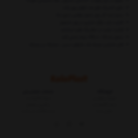
مقاوم در برابر رطوبت، آلایندگی محیطی، مواد شیمیایی خورنده
دارای لاستیک های ضد لغزش روی پالت
بسیار ایده آل برای تحمل بارهایی با وزن بالا
قابلیت چاپ لوگو مشتری بر روی محصول
قابلیت تولید در تمام رنگ های استاندارد
تحمل دما 25 - تا 45+ درجه سانتی گراد
قابل جابجایی توسط جک پالتهای دستی ، لیفتراک و ریچتراک
فروشگاه
خدمات مشتریان
شرایط و قوانین
مجله کالاپلاست
درباره کالاپلاست
پیگیری سفارش
تماس با ما
ثبت شکایات در سایت