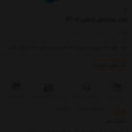
پالت پلاستیکی صنعتی کد 142
)
(
0
امتیاز
0
خریدار
ابعاد : طول 130 و عرض 110 و ارتفاع 15 سانتیمتر وزن خالص: 13.5 کیلوگرم (104)
تماس بگیرید
تحویل اکسپرس
بروزرسانی قیمت روزانه
پرداخت در محل فقط در تهران
تضمین کیفیت
توضیحات
مشخصات محصول
بازخوردها
مشخصات فنی