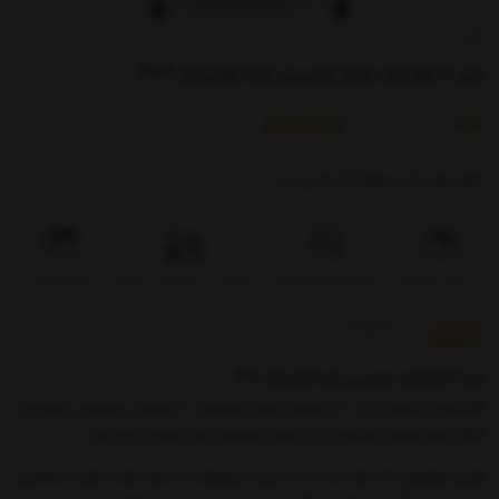
میز 2 نفره گرد طرح حصیری پایه فلزی کد 422
)
(
4
امتیاز
2
خریدار
ابعاد: قطر 70 و ارتفاع 72 سانتی متر
تحویل اکسپرس
بروزرسانی قیمت روزانه
پرداخت در محل فقط در تهران
تضمین کیفیت
توضیحات
بازخوردها
میز 2 نفره گرد حصیری پایه فلزی کد 422
کالاپلاست افتخارد دارد تا با معرفی انواع محصولات با کیفیت رستورانی، صنعتی و
خانگی شما مصرف کنندگان را در انتخاب محصول مورد نیازتان یاری دهد.
اولین موضوعی که لازم است تا در خرید محصولات در نظر داشته باشید شناسایی