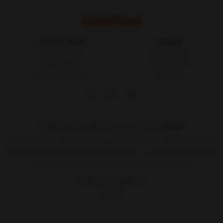
پرفروش موجود در کالاپلاست می باشد.امیدواریم این محصول نیز مورد توجه شما
قرار گیرد.
فروشگاه
خدمات مشتریان
شرایط و قوانین
مجله کالاپلاست
درباره کالاپلاست
پیگیری سفارش
تماس با ما
ثبت شکایات در سایت
فروشگاه اینترنتی، بررسی، انتخاب و خرید آنلاین
فروشگاه اینترنتی یک ساز و کار بازرگانی در بستر اینترنت است. به مدد اینترنت هر
کسی که کالائی برای فروش دارد یا خدماتی برای عرضه دارد بدون واسطه می تواند به
ارائه آن اقدام کند.حالا دیگر هر کسی که حداقل
نمایش بیشتر
09015183427
02155157579
9 الی 17