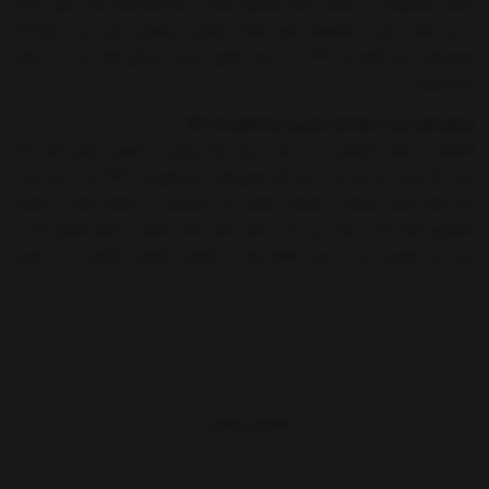
درست محصولات و دریافتن آنکه محصول مناسب نیاز شما کدام است.سعی داریم
در این مطلب یکی از محصولات مورد توجه و پرکاربرد رستورانی یعنی میز 2 نفره گرد
حصیربافت پایه فلزی کد 422 را به شما معرفی کنیم و ویژگی های آن را در ادامه
شرح دهیم.
ویژگی های میز 2 نفره گرد حصیری پایه فلزی کد 422
کالاپلاست انواع مختلفی از میز ها را برای شما عزیزان در معرض نمایش قرار داده
است که یکی از آن ها میز 2 نفره گرد حصیربافت پایه فلزی کد 422 است. این میز با
پایه های فلزی محکم از هرگونه لغزش این محصول در سطوح صاف و لغزنده
جلوگیری کرده است. رویه این میز با طرح حصیر بافت علاوه بر جلوه ظاهری که به
این میز بخشیده است بسیار مقاوم بوده و اجسام و ظروف سنگین را به آسانی
تحمل می کند.دو مورد گفته شده از موارد مهم در انتخاب یک میز رستورانی است
که خریداران عزیز در تهیه یک میز مناسب باید به آن توجه داشته باشند.
میز 2 نفره گرد حصیربافت پایه فلزی کد 422 سبک و راحت بوده و جابه جایی آن به
سادگی امکان پذیر است. علاوه بر ویژگی های گفته شده قیمت مناسب این محصول
از جمله مزایای آن است که آن را در میان محصول مشابه متمایز کرده است.
نمایش بیشتر
یکی دیگر از محصولاتی که در این بخش مشاهده آن را به شما توصیه می
کنیم
صندلی بدون دسته طرح حصیریبا پایه فلزی کد 881
است که یکی از کالاهای