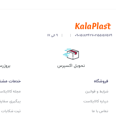
مشخصات مخزن :
ظرفیت : 3000 لیتری
ابعاد : قطر 153 و ارتفاع 200 سانتیمتر
02155157579
09015183427
|
|
9 الی 17
کد : PT0136
تحویل اکسپرس
بروزرس
فروشگاه
خدمات مشتر
شرایط و قوانین
مجله کالاپلا
درباره کالاپلاست
پیگیری سفار
تماس با ما
ثبت شکایات 