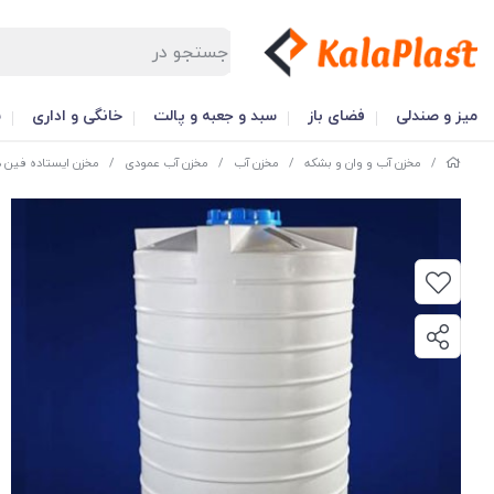
میز و صندلی
فضای باز
سبد و جعبه و پالت
خانگی و اداری
س
/
مخزن آب و وان و بشکه
/
مخزن آب
/
مخزن آب عمودی
/
مخزن ایستاده فین د