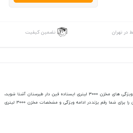
 در تهران
تضمین کیفیت
با معرفی مخزن 3000 لیتری ایستاده فین دار طبرستان همراه شما عزیزان هستیم ، اگر قصد خرید مخزن 3000 لیتری را دارید با مشخصات و ویژگی های مخزن 3000 لیتری ایستاده فین دار طبرستان آشنا شوید،
اولین ملاک خرید کیفیت محصول با توجه به هزینه پرداختی است، کالاپلاست قصد دارد با عرضه محصولات با کیفیت، انتخابی قابل اطمینان را برای شما رقم بزند.در ادامه ویژگی و مشخصات مخزن 3000 لیتری