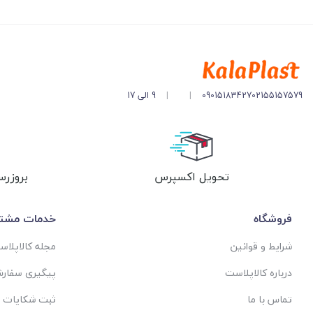
مشخصات مخزن :
ظرفیت : 1000 لیتری
ابعاد : قطر 80 و ارتفاع 202 سانتیمتر
02155157579
09015183427
|
|
9 الی 17
کد : PT1166
تحویل اکسپرس
بروزرس
فروشگاه
خدمات مشتر
شرایط و قوانین
مجله کالاپلا
درباره کالاپلاست
پیگیری سفار
تماس با ما
ثبت شکایات 