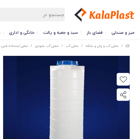
میز و صندلی
فضای باز
سبد و جعبه و پالت
خانگی و اداری
س
/
مخزن آب و وان و بشکه
/
مخزن آب
/
مخزن آب عمودی
/
مخزن ایستاده فین د