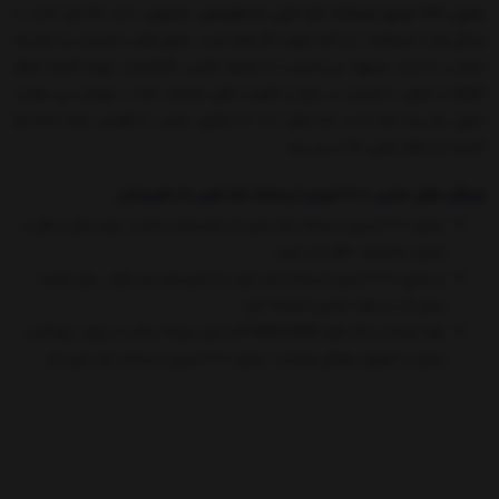
مخزن 1000 لیتری ایستاده بلند فین دار طبرستان
محصولی است که قرار است با
ویژگی ها و مشخصات آن آشنا شوید اگر قصد خرید مخزن های با کیفیت و با هزینه
مناسب را دارید یشنهاد می کنیم با ما همراه باشید، کالاپلاست عرضه کننده انواع
کالاها و مخازن با کیفیت در طرح و ظرفیت های مختلف است.، درضمن می توانید
مخزن نام برده شده را در لایه های 2 و 3 سفارش دهید، با افزایش تعداد لایه ها
کیفیت و دوام مخزن بالا تر می رود.
ویژگی های مخزن 1000 لیتری ایستاده بلند فین دار طبرستان
مخزن 1000 لیتری ایستاده بلند فین دار طبرستان مناسب برای حمل و نقل و
ذخیره محتویات داخل آن است.
از مخزن 1000 لیتری ایستاده بلند فین دار طبرستان می توان ربای ذخیره
سازی آب و مواد غذایی استفاده کرد.
مواد اولیه و رنگ های food Grade که دارای پروانه ساخت از وزارت بهداشت،
درمان و آموزش پزشکی هستند، مخزن 1000 لیتری ایستاده بلند فین دار
طبرستان را قابل استفاده در صنایع غذایی می کند.
مخزن 1000 لیتری ایستاده بلند فین دار طبرستان تغییری در رنگ ، بو ،مزه ی
مایعات ایجاد نمی کند.
قسمتی از دیواره مخزن برای نصب و لوله کشی در نظر گرفته شده است که به
راحتی با گردبرهای نجاری قابل سوراخ شدن است.