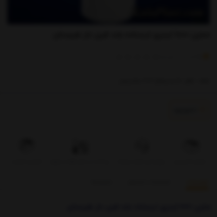
مخزن 1000 لیتری ایستاده بلند فین دار طبرستان
)
(
0
امتیاز
0
خریدار
ابعاد : قطر 80 و ارتفاع 202 سانتیمتر
ناموجود
تحویل اکسپرس
بروزرسانی قیمت روزانه
پرداخت در محل فقط در تهران
تضمین کیفیت
توضیحات
مشخصات محصول
بازخوردها
مخزن 1000 لیتری ایستاده بلند فین دار طبرستان