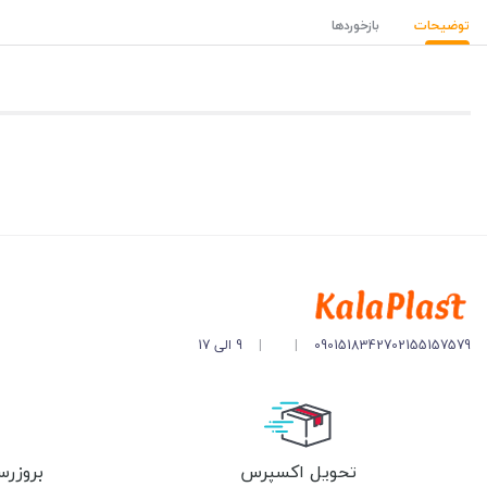
توضیحات
بازخوردها
02155157579
09015183427
|
|
9 الی 17
تحویل اکسپرس
بروزرس