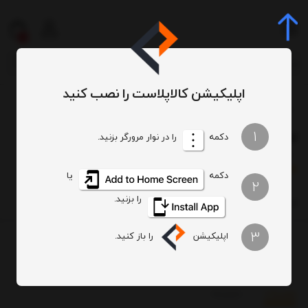
0
اپلیکیشن کالاپلاست را نصب کنید
کلمن الگانس 20 لیتری
/
/
1
کلمن الگانس 20 لیتری
دکمه
را در نوار مرورگر بزنید.
)
(
0
امتیاز
0
خریدار
دکمه
یا
2
را بزنید.
کلمن الگانس 20 لیتری
3
اپلیکیشن
را باز کنید.
تحویل اکسپرس
بروزرسانی قیمت روزانه
پرداخت در محل فقط در تهران
تضمین کیفیت
توضیحات
بازخوردها