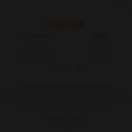
فروشگاه
خدمات مشتریان
شرایط و قوانین
مجله کالاپلاست
درباره کالاپلاست
پیگیری سفارش
تماس با ما
ثبت شکایات در سایت
فروشگاه اینترنتی، بررسی، انتخاب و خرید آنلاین
فروشگاه اینترنتی یک ساز و کار بازرگانی در بستر اینترنت است. به مدد اینترنت هر
کسی که کالائی برای فروش دارد یا خدماتی برای عرضه دارد بدون واسطه می تواند به
ارائه آن اقدام کند.حالا دیگر هر کسی که حداقل
نمایش بیشتر
09015183427
02155157579
9 الی 17