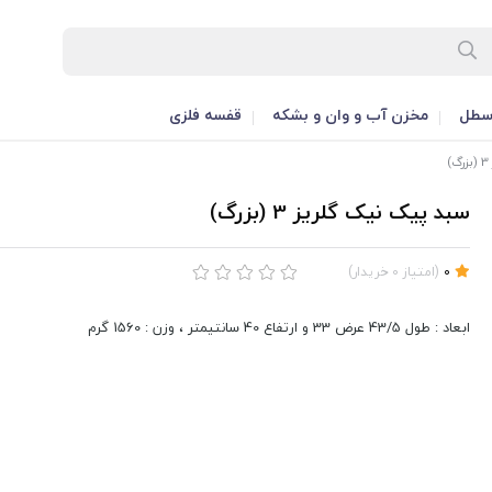
طل
مخزن آب و وان و بشکه
قفسه فلزی
سبد پیک نیک گلریز 3 (بزرگ)
0
(
امتیاز
0
خریدار
)
ابعاد : طول 43/5 عرض 33 و ارتفاع 40 سانتیمتر ، وزن : 1560 گرم