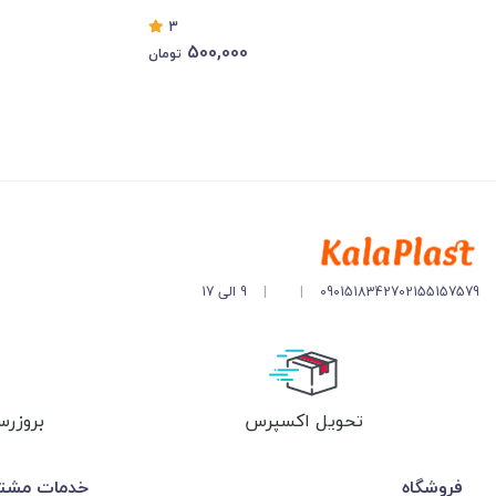
3
500,000
تومان
02155157579
09015183427
|
|
9 الی 17
تحویل اکسپرس
بروزرس
فروشگاه
خدمات مشتر