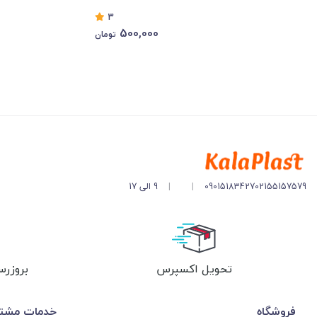
3
500,000
تومان
02155157579
09015183427
|
|
9 الی 17
تحویل اکسپرس
بروزرس
فروشگاه
خدمات مشتر