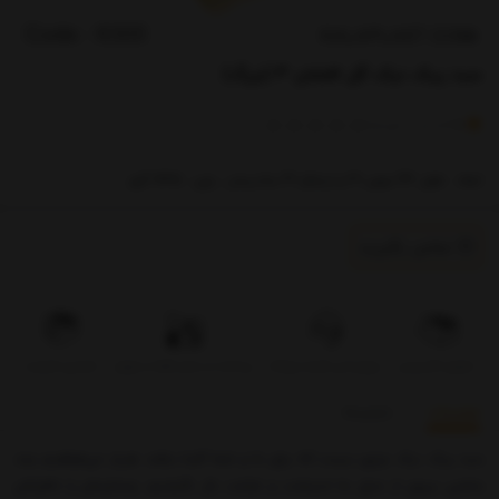
سبد پیک نیک گل افشان 3 (بزرگ)
)
(
0
امتیاز
0
خریدار
ابعاد : طول 43 عرض 31 و ارتفاع 41 سانتیمتر ، وزن : 1635 گرم
تماس بگیرید
تحویل اکسپرس
بروزرسانی قیمت روزانه
پرداخت در محل فقط در تهران
تضمین کیفیت
توضیحات
بازخوردها
سبد پیک نیک چیزی نیست که برای ما و شما آشنا نباشد. هربار می‌خواهیم چند
ساعتی بیرون از منزل به استراحت و فراغت بال بگذرانیم، وسایل‌مان را داخل‌اش