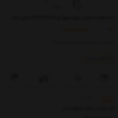
ست قفسه انباری پیچ و مهره ای (300*50*60 سانتی متر)
)
(
5
امتیاز
1
خریدار
*ضخامت و تعداد طبقات قابل انتخاب میباشد*
تماس بگیرید
تحویل اکسپرس
بروزرسانی قیمت روزانه
پرداخت در محل فقط در تهران
تضمین کیفیت
توضیحات
بازخوردها
قابل استفاده در منازل و انبارهای صنعتی