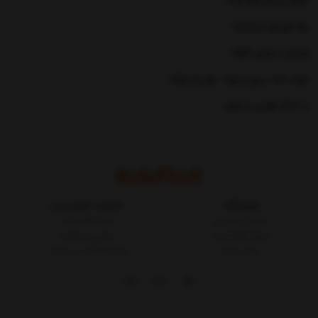
تحمل بار هر طبقه 50k
رنگ کوره‌ای استاتیک
ضخامت ستون 1/5m
تعداد ۸عدد پیچ و مهره ، برای هر طبقه
در ۲رنگ طوسی و سفید
فروشگاه
خدمات مشتریان
شرایط و قوانین
مجله کالاپلاست
درباره کالاپلاست
پیگیری سفارش
تماس با ما
ثبت شکایات در سایت