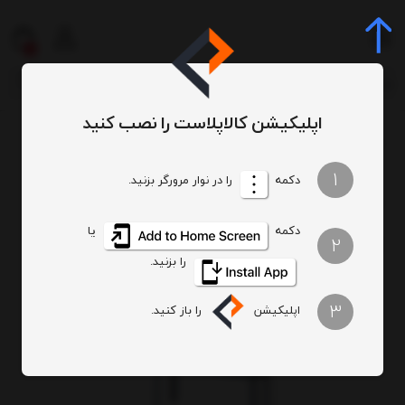
0
اپلیکیشن کالاپلاست را نصب کنید
قفسه فلزی
ست قفسه انباری پیچ و مهره ای (300*50*60 سانتی متر)
/
/
1
دکمه
را در نوار مرورگر بزنید.
دکمه
یا
2
را بزنید.
3
اپلیکیشن
را باز کنید.