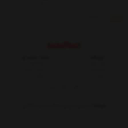
تحویل اکسپرس
بروزرسانی قیمت روزانه
پرداخت در محل فقط در تهران
تضمین کیفیت
توضیحات
بازخوردها
فروشگاه
خدمات مشتریان
شرایط و قوانین
مجله کالاپلاست
درباره کالاپلاست
پیگیری سفارش
تماس با ما
ثبت شکایات در سایت
فروشگاه اینترنتی، بررسی، انتخاب و خرید آنلاین
فروشگاه اینترنتی یک ساز و کار بازرگانی در بستر اینترنت است. به مدد اینترنت هر
کسی که کالائی برای فروش دارد یا خدماتی برای عرضه دارد بدون واسطه می تواند به
ارائه آن اقدام کند.حالا دیگر هر کسی که حداقل
نمایش بیشتر