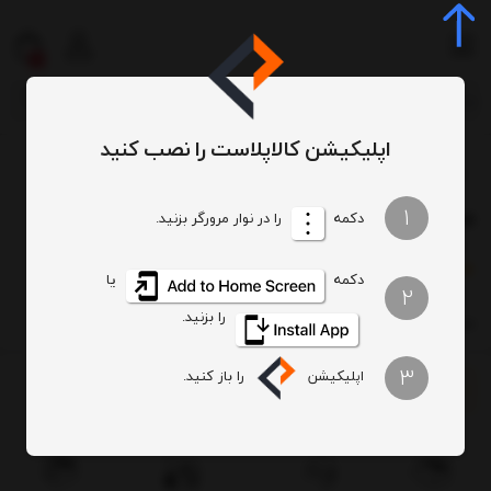
0
اپلیکیشن کالاپلاست را نصب کنید
فایل 2 طبقه 652 حصیری XL
/
/
1
فایل 2 طبقه 652 حصیری XL
دکمه
را در نوار مرورگر بزنید.
)
(
0
امتیاز
0
خریدار
دکمه
یا
2
را بزنید.
فایل 2 طبقه 652 حصیری XL
3
اپلیکیشن
را باز کنید.
ناموجود