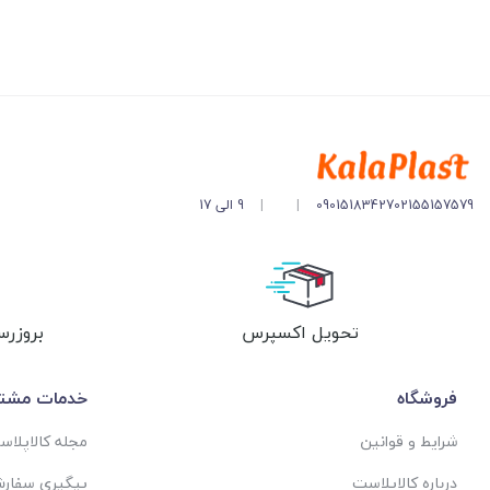
02155157579
09015183427
|
|
9 الی 17
تحویل اکسپرس
بروزرس
فروشگاه
خدمات مشتر
شرایط و قوانین
مجله کالاپلا
درباره کالاپلاست
پیگیری سفار