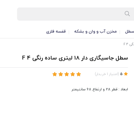
طل
مخزن آب و وان و بشکه
قفسه فلزی
سطل جاسیگاری دار 18 لیتری ساده رنگی F 4
5
(
امتیاز
1
خریدار
)
ابعاد : قطر 28 و ارتفاع 68 سانتیمتر